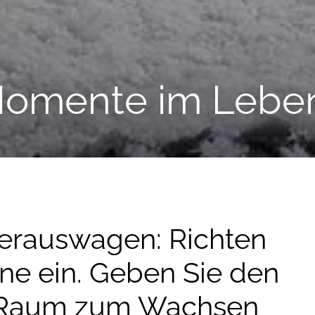
omente im Leben 
 herauswagen: Richten
one ein. Geben Sie den
 Raum zum Wachsen