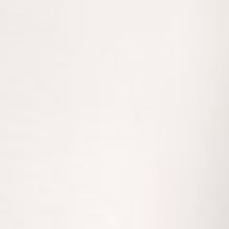
---
---