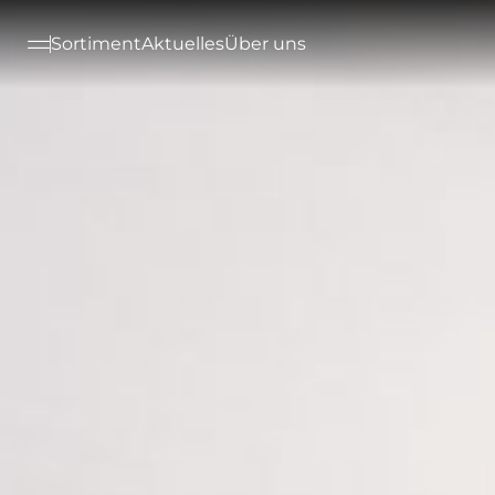
--

Sortiment
Aktuelles
Über uns