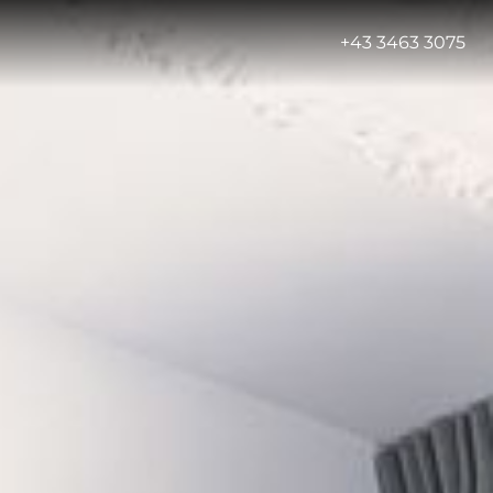
-
+43 3463 3075