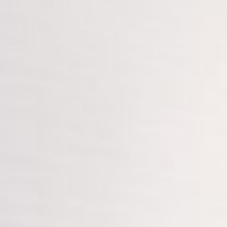
--
--