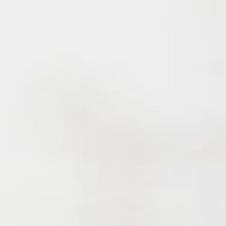
--
--