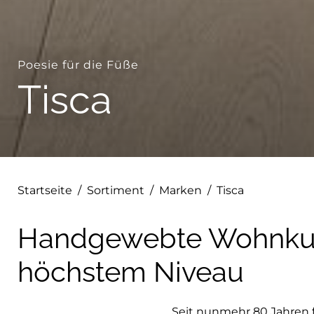
Poesie für die Füße
Tisca
Startseite
/
Sortiment
/
Marken
/
Tisca
Handgewebte Wohnkul
höchstem Niveau
Seit nunmehr 80 Jahren f