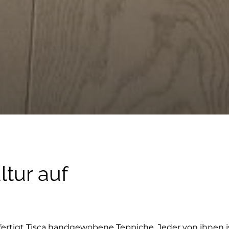
tur auf
ertigt Tisca handgewobene Teppiche. Jeder von ihnen i