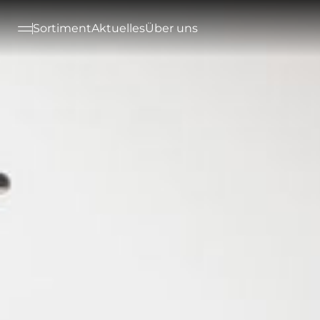
--

Sortiment
Aktuelles
Über uns