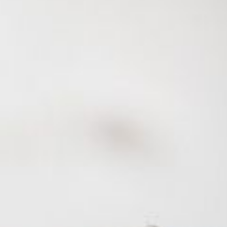
---
---