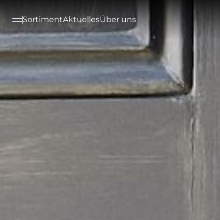
--

Sortiment
Aktuelles
Über uns