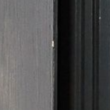
---
---