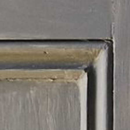
--
--