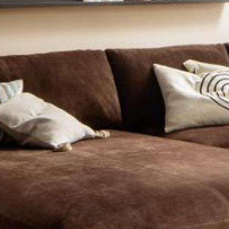
--
--