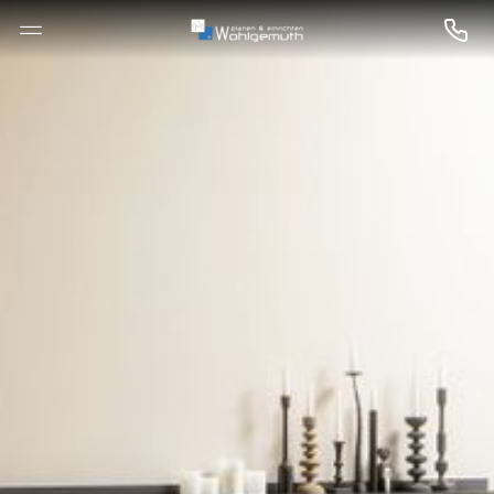
--

