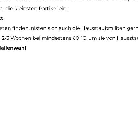
r die kleinsten Partikel ein.
tt
sten finden, nisten sich auch die Hausstaubmilben gern
le 2-3 Wochen bei mindestens 60 °C, um sie von Haussta
ialienwahl
en am besten schon beim Hausbau oder bei der Renovie
ichten. Im Zweifel eine Materialprobe auf den Nachttis
ung von kritischen Materialien wie Holzschutzmittel, S
n Fachleuten.