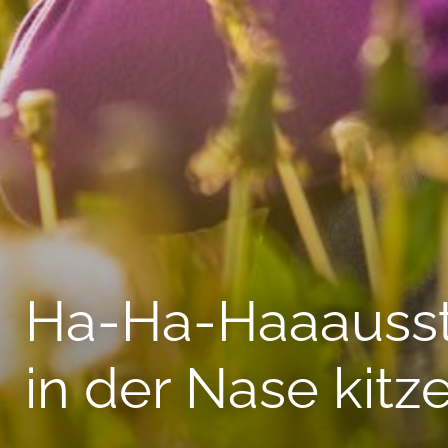
--
Ha-Ha-Haaausstau
in der Nase kitze