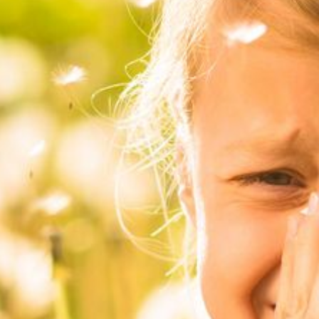
---
---