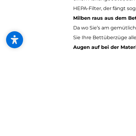
HEPA-Filter, der fängt soga
Milben raus aus dem Be
Da wo Sie’s am gemütlich
Sie Ihre Bettüberzüge al
Augen auf bei der Mater
Allergiker*innen versuch
Harze und Terpene zu verz
testen. Auch die Entsorg
überlassen Sie besser de