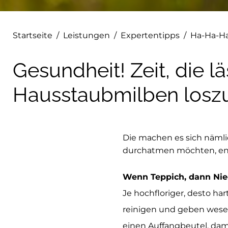
Startseite
/
Leistungen
/
Expertentipps
/
Ha-Ha-Haa
Gesundheit! Zeit, die l
Hausstaubmilben los
Die machen es sich nämli
durchatmen möchten, ent
Wenn Teppich, dann Nied
Je hochfloriger, desto har
reinigen und geben wesen
einen Auffangbeutel, dami