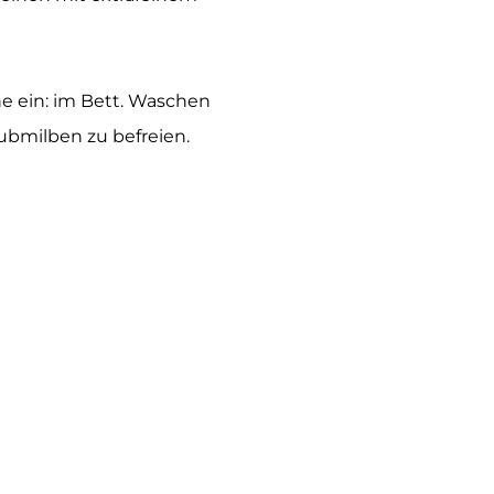
e ein: im Bett. Waschen
ubmilben zu befreien.
rung auf Lösungsmittel,
ch legen und die Reaktion
chimmel oder Asbest