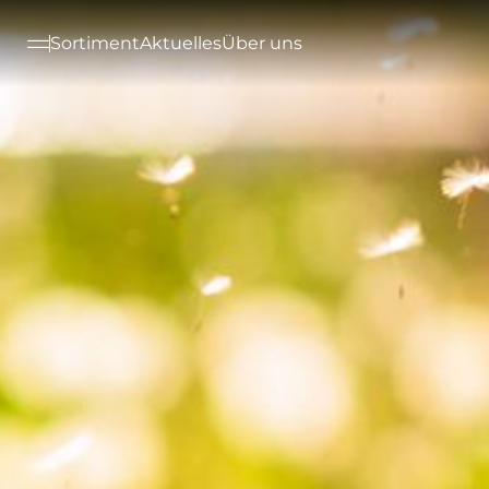
--

Sortiment
Aktuelles
Über uns