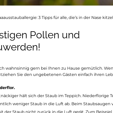
ausstauballergie: 3 Tipps für alle, die’s in der Nase kitzel
ästigen Pollen und
zuwerden!
ch wahnsinnig gern bei Ihnen zu Hause gemütlich. Wen
ziehen Sie den ungebetenen Gästen einfach ihren Le
erflor.
tnäckiger hält sich der Staub im Teppich. Niederflorige T
tlich weniger Staub in die Luft ab. Beim Staubsaugen
t der Staub nicht zurück in die Luft gerät. Zum Beispie