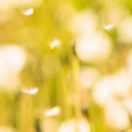
--
--